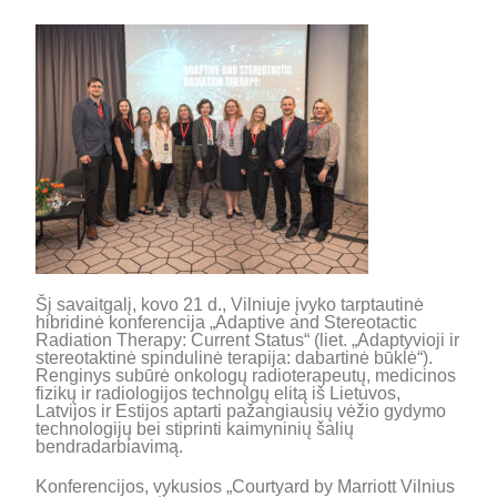
Šį savaitgalį
, kovo 21 d., Vilniuje įvyko tarptautinė
hibridinė konferencija „Adaptive and Stereotactic
Radiation Therapy: Current Status“ (liet. „Adaptyvioji ir
stereotaktinė spindulinė terapija: dabartinė būklė“).
Renginys subūrė onkolog
ų radioterapeutų, medicinos
fizikų ir radiologijos technolgų
elitą iš Lietuvos,
Latvijos ir Estijos aptarti pažangiausių vėžio gydymo
technologijų bei stiprinti kaimyninių šalių
bendradarbiavimą.
Konferencijos, vykusios „Courtyard by Marriott Vilnius