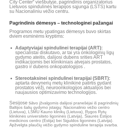
City Center“ viešbutyje, pagrindinis organizatorius
Lietuvos spindulinės terapijos sąjunga (LSTS) kartu
su Nacionaliniu vėžio centru.
Pagrindinis dėmesys – technologinei pažangai
Programos metu ypatingas dėmesys buvo skirtas
dviem esminėms kryptims:
Adaptyviajai spindulinei terapijai (ART):
specialistai diskutavo, ar tai yra onkologinių ligų
gydymo ateitis, dalijosi dubens srities ART
indikacijomis bei klinikiniais atvejais prostatos,
gastro ir dubens onkopatologijos .
Stereotaksinei spindulinei terapijai (SBRT):
aptarta devynerių metų klinikinė patirtis gydant
prostatos vėžį, neuroonkologijos aktualijos bei
naujausios optimizavimo technologijos.
Sesijose sa
vo įžvalgomis dalijosi pranešėjai iš pagrindinių
Baltijos šalių gydymo įstaigų: Nacionalinio vėžio
centro
(Lietuva), LSMU Kauno klinikų (Lietuva), Rygos Rytų
klinikinės universiteto ligoninės (Latvija), Šiaurės Estijos
medicinos centro (Estija) bei Siguldos ligoninės (Latvija).
Apžvelgta plaučių vėžio gydymo spinduline terapija svarba.