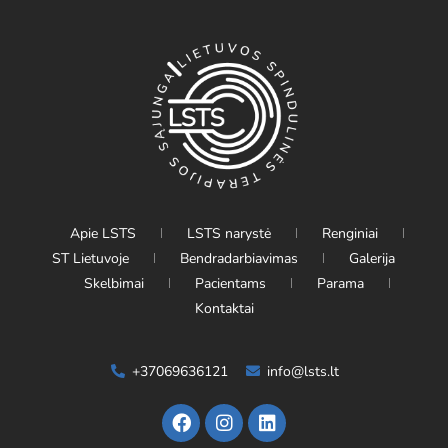
Apie LSTS
LSTS narystė
Renginiai
ST Lietuvoje
Bendradarbiavimas
Galerija
Skelbimai
Pacientams
Parama
Kontaktai
+37069636121
info@lsts.lt