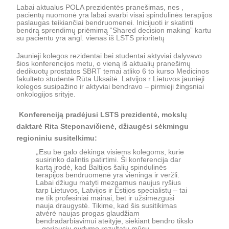
Labai aktualus POLA prezidentės pranešimas, nes ,
pacientų nuomonė yra labai svarbi visai spindulinės terapijos
paslaugas teikiančiai bendruomenei.
I
nicijuoti ir skatinti
bendrą sprendimų priėmimą “
S
hared decision making” kartu
su pacientu yra angl. vienas iš LSTS prioritetų
Jaunieji kolegos rezidentai bei studentai aktyviai dalyvavo
šios konferencijos metu, o vieną iš aktualių pranešimų
dedikuotų prostatos SBRT temai atliko 6 to kurso Medicinos
fakulteto studentė Rūta Uksaitė. Latvijos r Lietuvos jaunieji
kolegos susipažino ir aktyviai bendravo – pirmieji žingsniai
onkologijos srityje.
Konferenciją pradėjusi LSTS prezidentė, mokslų
daktarė Rita Steponavičienė, džiaugėsi sėkmingu
regioniniu susitelkimu:
„
Esu be galo dėkinga visiems kolegoms, kurie
susirinko dalintis patirtimi. Ši konferencija dar
kartą įrodė, kad Baltijos šalių spindulinės
terapijos bendruomenė yra vieninga ir veržli.
Labai džiugu matyti mezgamus naujus ryšius
tarp Lietuvos, Latvijos ir Estijos specialistų – tai
ne tik profesiniai mainai, bet ir užsimezgusi
nauja draugystė. Tikime, kad šis susitikimas
atvėrė naujas progas glaudžiam
bendradarbiavimui ateityje, siekiant bendro tikslo
– geriausių gydymo rezultatų mūsų